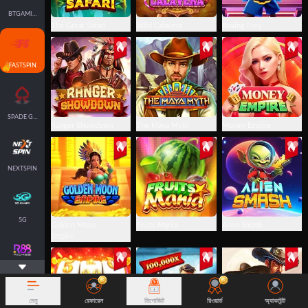
BTGAMING
The Great Safari
Wild Calavera
Boxing Fury
FASTSPIN
SPADE GAMING
Ranger Showdown
The Maya Myth
Money Empire
NEXTSPIN
5G
Golden Moon
Fruits Mania
Alien Smash
Empire
RICH88
মেনু
রেফারেল
ডিপোজিট
রিওয়ার্ড
অ্যাকাউন্ট