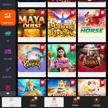
Crazy Monkey
Fruit Tycoon
Taiga 88
SPADE GAMING
NEXTSPIN
Maya Quest
Mahjong Phoenix
Prosperity Horse
5G
RICH88
Fortune Familiar
Sacred Fortune
Bounty Hunt
PLAYSTARGAMING
REDTIGER
মেনু
রেফারেল
ডিপোজিট
রিওয়ার্ড
অ্যাকাউন্ট