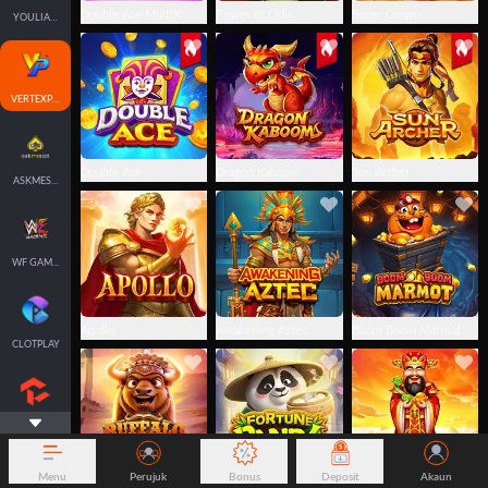
Double Ace MultiX
Power of Odin
Super Crown
YOULIANGAMING
VERTEXPLAY
Double Ace
Dragon Kaboom
Sun Archer
ASKMESLOT
WF GAMING
Apollo
Awakening Aztec
Boom Boom Marmot
CLOTPLAY
ATG
Menu
Perujuk
Bonus
Deposit
Akaun