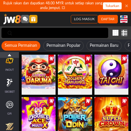
Rujuk rakan dan dapatkan 48.00 MYR untuk setiap rakan yang
FANTASMA
Tukarkan
anda jemput. 💥
LOG MASUK
DAFTAR
SMARTSOFT
Semua Permainan
Permainan Popular
Permainan Baru
P
SIMPLEPLAY
INOUT
SBOBET
Lucky Daruma
Golden Mahjong
Tai Chi
GPI