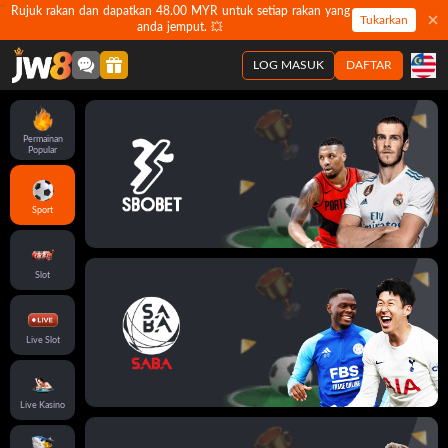
Rujuk rakan dan dapatkan 48.00 MYR untuk setiap rakan yang
Tukarkan
anda jemput. 💥
LOG MASUK
DAFTAR
Permainan
Popular
Sport
Slot
Live Slot
Live Kasino