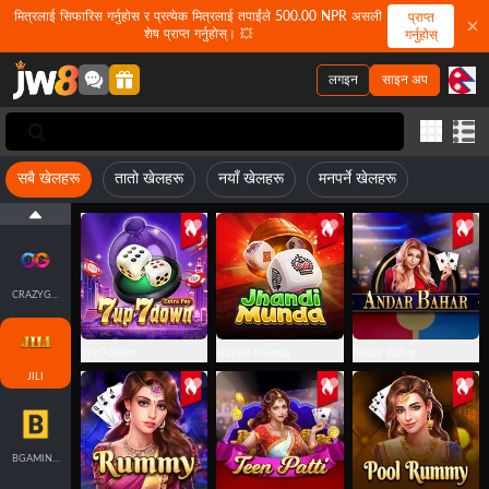
मित्रलाई सिफारिस गर्नुहोस र प्रत्येक मित्रलाई तपाईंले 500.00 NPR असली
प्राप्त
शेष प्राप्त गर्नुहोस्। 💥
गर्नुहोस्
लगइन
साइन अप
सबै खेलहरू
तातो खेलहरू
नयाँ खेलहरू
मनपर्ने खेलहरू
CRAZYGAMING
7up7down
Jhandi Munda
Andar Bahar
JILI
BGAMING-CARD