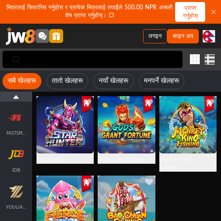
मित्रलाई सिफारिस गर्नुहोस र प्रत्येक मित्रलाई तपाईंले 500.00 NPR असली
प्राप्त
शेष प्राप्त गर्नुहोस्। 💥
गर्नुहोस्
लगइन
साइन अप
सबै खेलहरू
तातो खेलहरू
नयाँ खेलहरू
मनपर्ने खेलहरू
FASTSPIN-FISH
Star Hunter
Gods Grant Fortune
Monkey King
Fishing
JDB
YOULIANGAMING