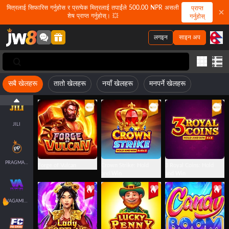
मित्रलाई सिफारिस गर्नुहोस र प्रत्येक मित्रलाई तपाईंले 500.00 NPR असली
प्राप्त
शेष प्राप्त गर्नुहोस्। 💥
गर्नुहोस्
लगइन
साइन अप
CRAZYGAMING
सबै खेलहरू
तातो खेलहरू
नयाँ खेलहरू
मनपर्ने खेलहरू
RICHGAMING
JILI
PRAGMATICPLAY
Forge of Vulcan
Crown Strike: Hold
3 Royal Coins: Hold
and Win
and Win
VAGAMING