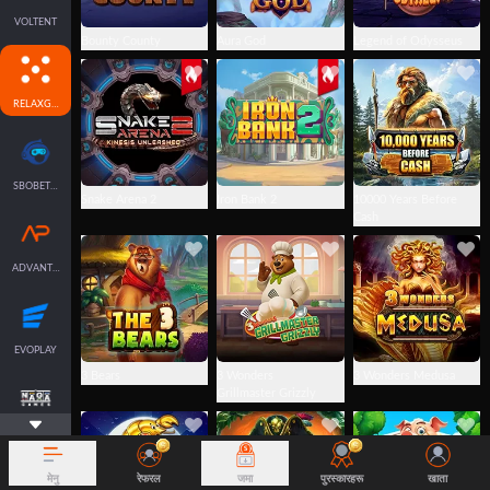
VOLTENT
Bounty County
Aura God
Legend of Odysseus
RELAXGAMING
SBOBETFUNKY
Snake Arena 2
Iron Bank 2
10000 Years Before
Cash
ADVANTPLAY
EVOPLAY
3 Bears
3 Wonders
3 Wonders Medusa
Grillmaster Grizzly
NAGA
मेनु
रेफरल
जमा
पुरस्कारहरू
खाता