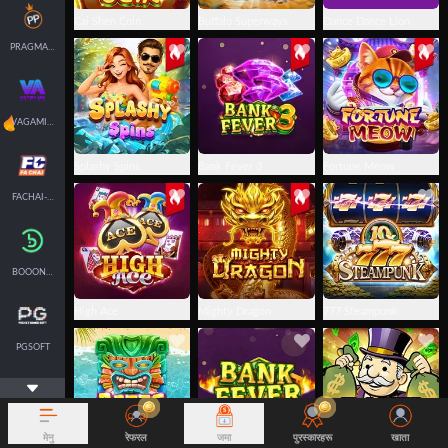
Cai Shen Coin
Buffalo Superways
Dance Dance Lion
PRAGMATICPLAY
VAGAMING
Splashy Spins
Bank Fever 3
Fortune Meow
FACHAI-SLOT
BOOONGO
High Ace
Mighty Dragon
777 Steampunk
PGSOFT
NEXTSPIN
मेनु
रेफरल
जमा
पुरस्कारहरू
खाता