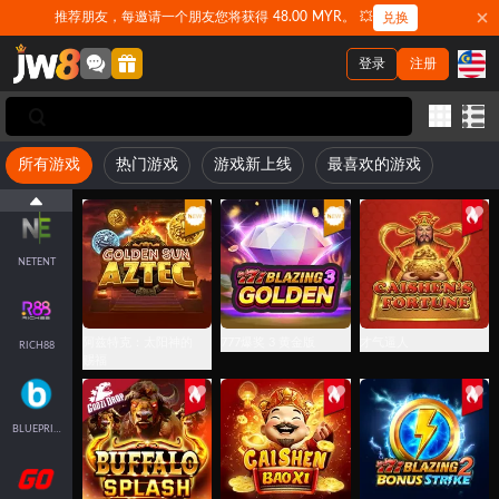
BTGAMING
推荐朋友，每邀请一个朋友您将获得 48.00 MYR。 💥
兑换
登录
注册
5G
所有游戏
热门游戏
游戏新上线
最喜欢的游戏
THUNDERKICK
NETENT
阿兹特克：太阳神的
777爆奖 3 黄金版
才气逼人
RICH88
赐福
BLUEPRINT