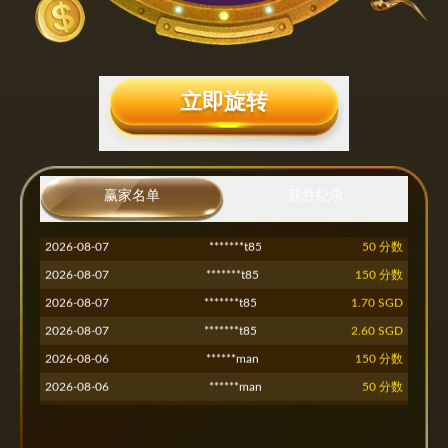
立即旋转
2026-08-08
********gsg
2.80 SGD
2026-08-08
*******t85
50 分数
赢家名单
获胜纪录
2026-08-07
*****sia
1.20 SGD
2026-08-07
*******t85
50 分数
2026-08-07
*******t85
150 分数
2026-08-07
*******t85
1.70 SGD
2026-08-07
*******t85
2.60 SGD
2026-08-06
******man
150 分数
2026-08-06
******man
50 分数
2026-08-06
*******804
50 分数