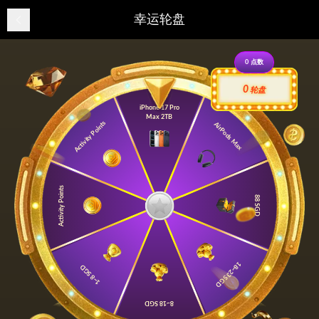
幸运轮盘
0
点数
0
轮盘
iPhone 17 Pro
Max 2TB
Activity Points
AirPods Max
Activity Points
88 SGD
18~23 SGD
1~8 SGD
8~18 SGD