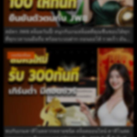
สมัคร JW8 สล็อตวันนี้! สนุกกับเกมสล็อตที่คุณชื่นชอบได้ทุก
ที่ทุกเวลาบนมือถือ พร้อมระบบฝาก-ถอนออโต้ รวดเร็ว มั่นใจ
ได้ในความปลอดภัยสูงสุด!
เทคนิคสล็อต
พบกับเกมคาสิโนหลากหลายชนิด สล็อตออนไลน์ คาสิโนสด