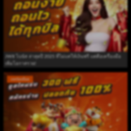
JW8 โบนัส ล่าสุดปี 2025 ที่ไม่แค่ให้เงินฟรี แต่คือเครื่องมือ
เพิ่มโอกาสรวย!
เทคนิคสล็อต