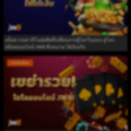
สล็อต เกมคาสิโนสุดฮิตที่เปลี่ยนจากตู้โยกในบ่อน สู่โลก
สล็อตออนไลน์ JW8 ที่เล่นง่าย ได้เงินจริง
เทคนิคสล็อต