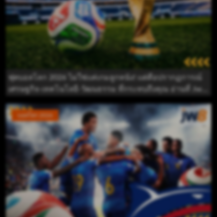
ฟุตบอลโลก 2026 ไม่ใช่แค่เกมลูกหนัง! แต่คือปรากฏการณ์
เศรษฐกิจ-เทคโนโลยี-วัฒนธรรม ที่กระทบถึงคุณ อ่านที่ Jw8
ได้เลย
บอลโลก 2026