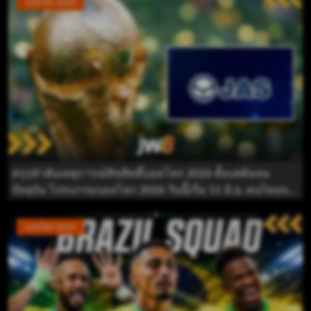
บอลโลก 2026
สรุปลำดับเหตุการณ์ลิขสิทธิ์บอลโลก 2026 ตั้งแต่ต้นจน
ปัจจุบัน โปรแกรมบอลโลก 2026 วันนี้เริ่ม 11 มิ.ย. คนไทยจะ
ดูบอลโลกสด 2026 ได้หรือเปล่า ติดตามผลบอลโลก 2026
ได้ที่ Jw8
บอลโลก 2026