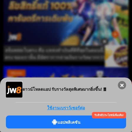
สล็อต66เว็บตรง คือ แหล่งทำเงินที่ดีที่สุดในตอนนี้ สล็อตเว็บ
ตรง ของเรานั้น มีอัตราการจ่ายเงินรางวัลมากกว่าเว็บอื่น ๆ
Winner
ดาวน์โหลดแอป รับรางวัลสุดพิเศษมากยิ่งขึ้น! 🧧
ติดต่อเรา
ใช้งานเบราว์เซอร์ต่อ
รับสิทธิประโยชน์เพิ่มเติม!
แอปพลิเคชัน
เมนู
บอกต่อ
ลงทะเบียน
รางวัล
บัญชี