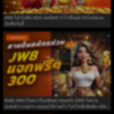
JW8 โปรโมชั่น 2025 เทคนิคทำกำไรขั้นสุด! รับโบนัสและ
เงินคืนวันนี้
เทคนิคสล็อต
สัมผัส JW8 เว็บตรง ที่ jw8thai! ปลอดภัย 100% ไม่ผ่าน
เอเย่นต์ ระบบฝาก-ถอนออโต้รวดเร็ว โปรโมชั่นจัดเต็ม สมัคร
เลยวันนี้!