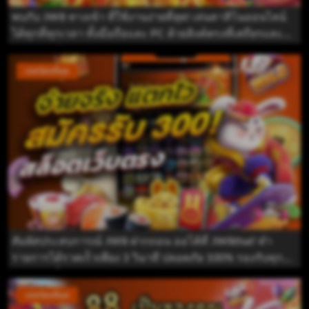
พบกับ JW8 ทางเข้า ที่ใช้งานง่ายที่สุด! เล่นคาสิโนออนไลน์
ได้ทุกที่ทุกเวลา ทั้งมือถือและ PC ด้วยลิงค์ตรงที่เสถียรและ
ปลอดภัยที่สุด.
เทคนิคสล็อต
สัมผัสประสบการณ์ JW8 ฝากถอน ออโต้ที่ JW8thai! ทำ
รายการได้รวดเร็วเพียง 3 วินาที ปลอดภัย 100% รองรับทุก
ธนาคารชั้นนำ ทำธุรกรรมได้เอง 24 ชม. ไร้กังวลเรื่องการ
เงิน
เทคนิคสล็อต