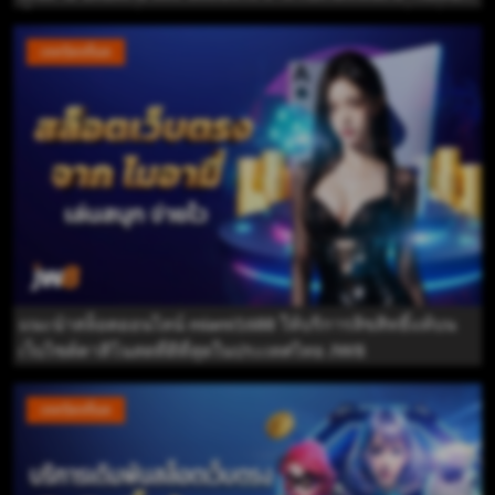
นี้ มีเกมใหม่ ๆ ที่มีกราฟิกสวยงาม และฟีเจอร์โบนัสที่น่าตื่น
เต้นรอคุณอยู่
เทคนิคสล็อต
แนะนำสล็อตออนไลน์ miami1688 ให้บริการลิขสิทธิ์แท้บน
เว็บไซต์คาสิโนสดที่ดีที่สุดในประเทศไทย JW8
เทคนิคสล็อต