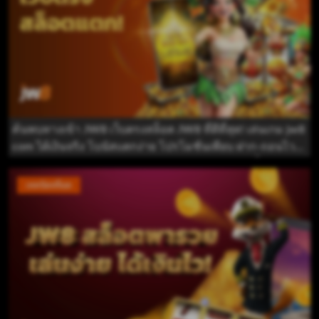
ค้นพบทางเข้า JW8 เว็บตรงสล็อต JW8 ที่ดีที่สุด! เล่นเกม jw8
com ได้เงินจริง โบนัสแตกง่าย โปรโมชั่นเพียบ ฝาก-ถอนไว
ปลอดภัย 100% พร้อมบริการ 24 ชม. สมัครเลยวันนี้!
เทคนิคสล็อต