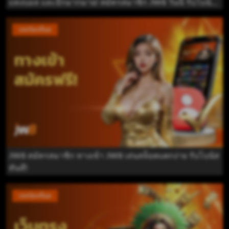
แทงบอล และอีกมากมาย! สมัครสมาชิก JW8 วันนี้ รับโบนัส
สุดคุ้มและโปรโมชั่นพิเศษมากมาย!
เทคนิคสล็อต
JW8 สมัครสมาชิก ทางเข้า JW8 เล่นสล็อตแตกง่าย รับโบนัส
ทันที!
เทคนิคสล็อต