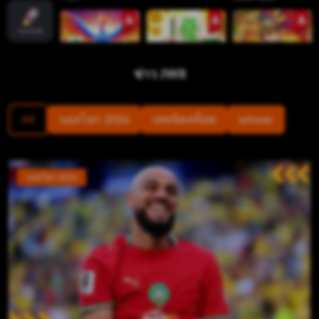
ชนะทันที
ข่าว JW8
ไพ่นกกระจอก
เส้นทางมาจอง
สมบัติแอซเท็ก
ฟีนิกซ์
All
บอลโลก 2026
เทคนิคสล็อต
winner
บอลโลก 2026
ไวลด์เวสต์โกลด์
Roma
ค่ำคืนค็อกเทล
โชคลาภแห่งคเณศ
เกท ออฟ โอลิมปัส
สตาร์ ไลท์ ปริ๊นเซส