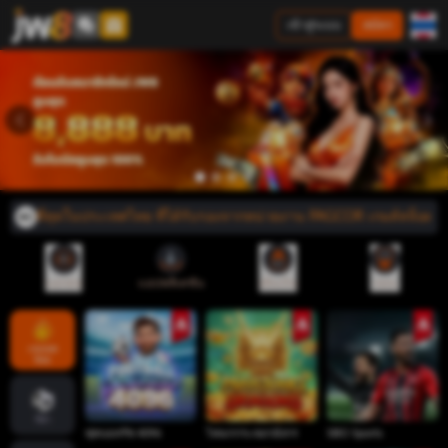
เข้าสู่ระบบ
สมัคร
จากหน่วยงาน PAGCOR เกมส์สล็อตที่มีค่า RTP สูงที่สุดในประเทศ พร้อมแจกข
บอกต่อ
แอปพลิเคชัน
เติมเงิน
ถอน
เกมยอด
นิยม
กีฬา
ฟุตบอลรัช 4096
ไพ่นกกระจอกมังกร
SBO Sports