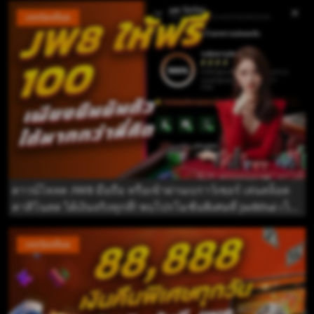
เทคนิคสล็อต
ดาวน์โหลด JW8 มือถือ หรือเข้าผ่านเบราว์เซอร์ เล่นสล็อต
คาสิโนสด ได้เงินจริงทุกที่! พบโปรโมชั่นพิเศษที่ jw8thai เว็บ
ตรง มั่นคง ปลอดภัย
เทคนิคสล็อต