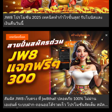
JW8 โปรโมชั่น 2025 เทคนิคทำกำไรขั้นสุด! รับโบนัสและ
เงินคืนวันนี้
เทคนิคสล็อต
สัมผัส JW8 เว็บตรง ที่ jw8thai! ปลอดภัย 100% ไม่ผ่าน
เอเย่นต์ ระบบฝาก-ถอนออโต้รวดเร็ว โปรโมชั่นจัดเต็ม สมัคร
เลยวันนี้!