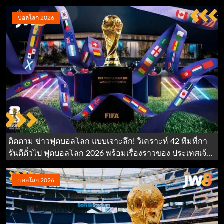
ฟุตบอลโลก2026รอบสุดท้ายได้อีกครั้ง
บอลโลก 2026
ติดตาม ข่าวฟุตบอลโลก แบบเจาะลึก! วิเคราะห์ 42 ทีมที่กา
รันตีตั๋วไป ฟุตบอลโลก 2026 พร้อมเรื่องราวของ ประเทศเจ้า
ภาพบอลโลก 2026 และทีมม้ามืดที่มาแรงที่สุด
บอลโลก 2026