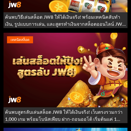
ค้นพบวิธีเล่นสล็อต JW8 ให้ได้เงินจริง! พร้อมเทคนิคลับทำ
เงิน, รูปแบบการเล่น, และสูตรทำเงินจากสล็อตออนไลน์ JW8
เว็บตรงน่าเชื่อถือ สมัครเลย!
เทคนิคสล็อต
ค้นพบสูตรลับเล่นสล็อต JW8 ให้ได้เงินจริง! เว็บตรงรวมกว่า
1,000 เกม พร้อมโบนัสเพียบ ฝาก-ถอนออโต้ เริ่มต้นแค่ 1
บาท! เรียนรู้เทคนิค พิชิตแจ็คพอต และรับสิทธิพิเศษมากมาย