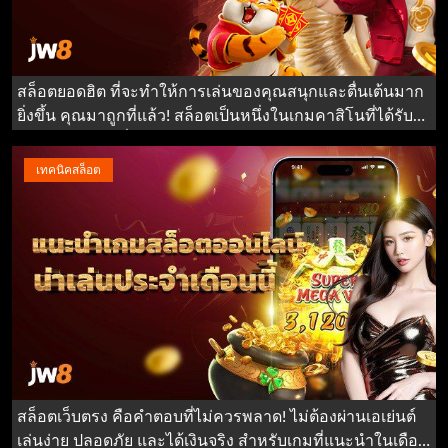
สล็อตยอดฮิต ที่จะทำให้การเล่นของคุณสนุกและตื่นเต้นมาก
ยิ่งขึ้น คุณมาถูกที่แล้ว! สล็อตเป็นหนึ่งในเกมคาสิโนที่ได้รับ
ความนิยมมากที่สุดในโลกออนไลน์
เทคนิคสล็อต
สล็อตเว็บตรง คือคำตอบที่ไม่ควรพลาด! ไม่ต้องผ่านเอเย่นต์
เล่นง่าย ปลอดภัย และได้เงินจริง สำหรับเกมที่แนะนำในเดือน