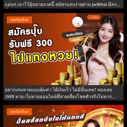
แม่นๆ เอาไว้ลุ้นหวยงวดนี้ สมัครแทงง่ายผ่าน jw8thai มีครบ
ทั้งหวยไทย หวยยี่กี ฮานอย ลาว!
เทคนิคสล็อต
อยากเล่นหวยแบบคุ้มค่า ได้เงินเร็ว ไม่มีอั้นเลข? ลองเลย
JW8 หวย เว็บหวยออนไลน์ที่สายเสี่ยงโชคตัวจริงไม่ควร
พลาด สมัครฟรี มีโปรแจกเพียบ!
เทคนิคสล็อต