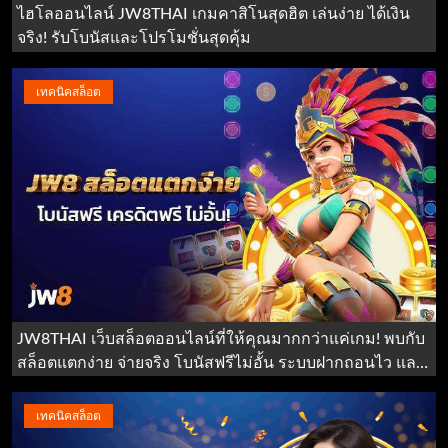
ไฮโลออนไลน์ JW8THAI เกมคาสิโนสุดฮิต เล่นง่าย ได้เงิน
จริง! รับโบนัสและโปรโมชั่นสุดคุ้ม
เทคนิคสล็อต
JW8THAI เว็บสล็อตออนไลน์ที่ให้คุณมากกว่าแค่เกม! พบกับ
สล็อตแตกง่าย จ่ายจริง โบนัสฟรีไม่อั้น ระบบฝากถอนไว และ
เคล็ดลับเล่นสล็อตให้ปัง!
เทคนิคสล็อต