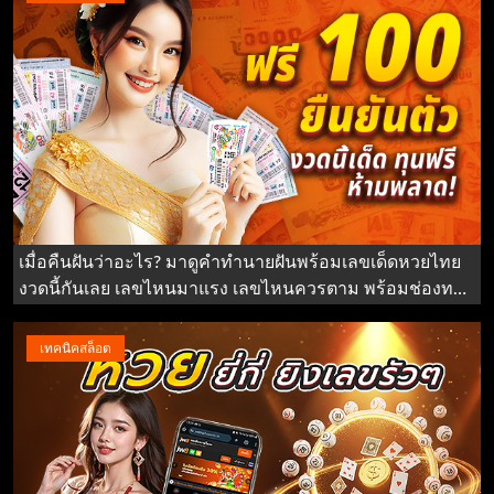
เมื่อคืนฝันว่าอะไร? มาดูคำทำนายฝันพร้อมเลขเด็ดหวยไทย
งวดนี้กันเลย เลขไหนมาแรง เลขไหนควรตาม พร้อมช่องทาง
แทงหวยง่ายๆ ผ่าน jw8thai7.com
เทคนิคสล็อต