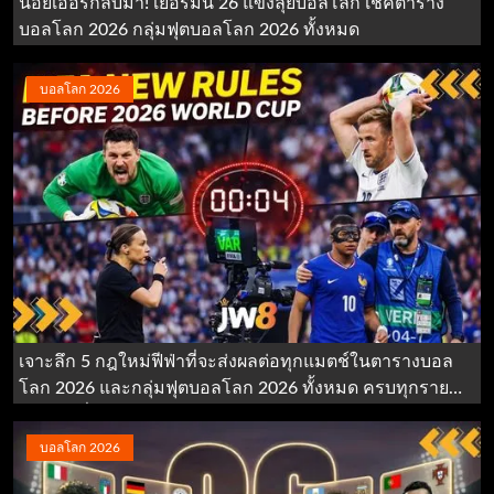
นอยเออร์กลับมา! เยอรมนี 26 แข้งลุยบอลโลก เช็คตาราง
บอลโลก 2026 กลุ่มฟุตบอลโลก 2026 ทั้งหมด
บอลโลก 2026
เจาะลึก 5 กฎใหม่ฟีฟ่าที่จะส่งผลต่อทุกแมตช์ในตารางบอล
โลก 2026 และกลุ่มฟุตบอลโลก 2026 ทั้งหมด ครบทุกราย
ละเอียดที่แฟนบอลต้องรู้
บอลโลก 2026