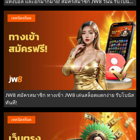
แทงบอล และอีกมากมาย! สมัครสมาชิก JW8 วันนี้ รับโบนัส
สุดคุ้มและโปรโมชั่นพิเศษมากมาย!
เทคนิคสล็อต
JW8 สมัครสมาชิก ทางเข้า JW8 เล่นสล็อตแตกง่าย รับโบนัส
ทันที!
เทคนิคสล็อต