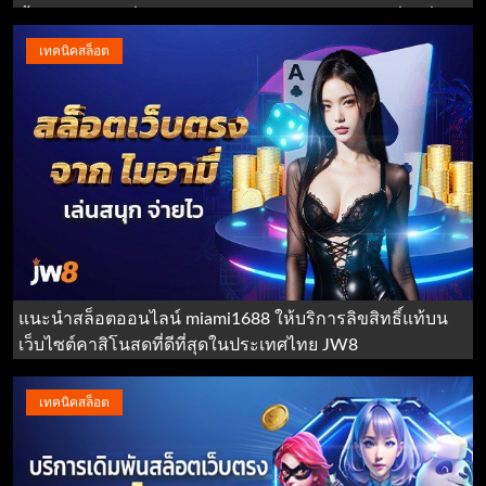
นี้ มีเกมใหม่ ๆ ที่มีกราฟิกสวยงาม และฟีเจอร์โบนัสที่น่าตื่น
เต้นรอคุณอยู่
เทคนิคสล็อต
แนะนำสล็อตออนไลน์ miami1688 ให้บริการลิขสิทธิ์แท้บน
เว็บไซต์คาสิโนสดที่ดีที่สุดในประเทศไทย JW8
เทคนิคสล็อต