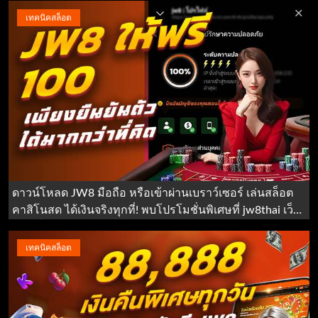
เทคนิคสล็อต
ดาวน์โหลด JW8 มือถือ หรือเข้าผ่านเบราว์เซอร์ เล่นสล็อต
คาสิโนสด ได้เงินจริงทุกที่! พบโปรโมชั่นพิเศษที่ jw8thai เว็บ
ตรง มั่นคง ปลอดภัย
เทคนิคสล็อต