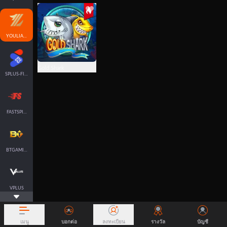
YOULIANGAMING
Gold Shark
SPLUS-FISH
FASTSPIN-FISH
BTGAMING-FISH
VPLUS
เมนู
บอกต่อ
ลงทะเบียน
รางวัล
บัญชี